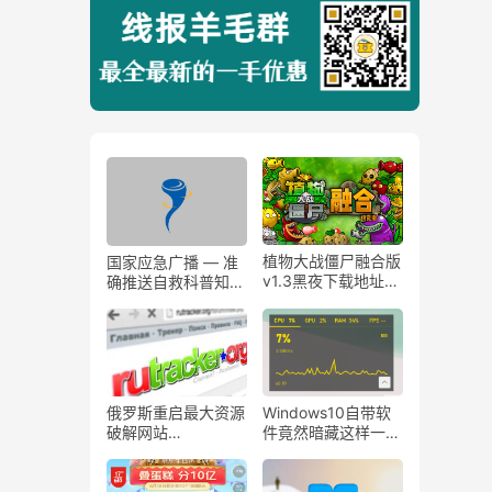
植物大战僵尸融合版
国家应急广播 — 准
v1.3黑夜下载地址，
确推送自救科普知
比原版更有趣！！
识、应急新闻和预警
信息
俄罗斯重启最大资源
Windows10自带软
破解网站
件竟然暗藏这样一款
RuTracker，微软 谷
性能监控工具！
歌 Adobe心态崩
了…