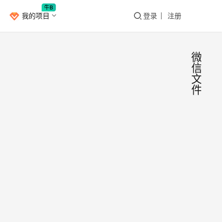
牛B
我的项目
登录
注册
微
信
文
件
微信
IOS
键盘
内测
微信
了！
键盘
之前
微信
跟大
聊天
安卓
2021
家聊
文件
党
年4
过，
月20