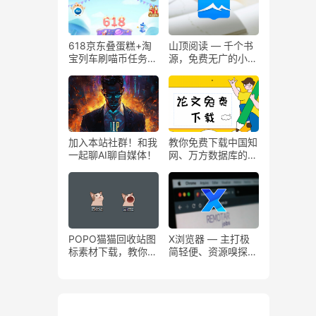
618京东叠蛋糕+淘
山顶阅读 — 千个书
宝列车刷喵币任务全
源，免费无广的小说
自动脚本！
APP
加入本站社群！和我
教你免费下载中国知
一起聊AI聊自媒体！
网、万方数据库的论
文文献
POPO猫猫回收站图
X浏览器 — 主打极
标素材下载，教你把
简轻便、资源嗅探，
电脑「回收站」修改
大小仅有1.0M，启
为猫猫图标
动秒开。