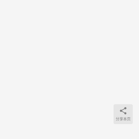
键盘
终…
分享本页