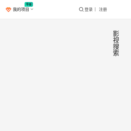
牛B
我的项目
登录
注册
影
视
搜
索
给
Window
Pan
增加
PanD
资源
为一
网盘
能，
B
下载
Pan
2019年
我多
插件
15
有时