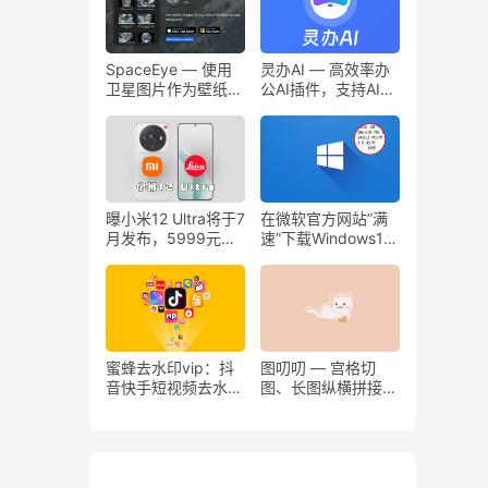
SpaceEye — 使用
灵办AI — 高效率办
卫星图片作为壁纸，
公AI插件，支持AI联
科幻迷必备
网，对话、写作、翻
译
曝小米12 Ultra将于7
在微软官方网站”满
月发布，5999元起
速”下载Windows10
售，顶配版售价
最新系统镜像方法。
7299元
蜜蜂去水印vip：抖
图叨叨 — 宫格切
音快手短视频去水印
图、长图纵横拼接、
下载小程序
图片制作功能都有！