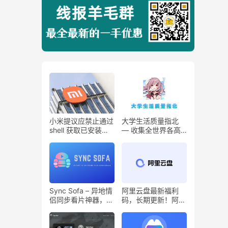
小米提议应禁止通过
大学生活质量指北
shell 获取已安装的
— 收集全世界各高
APK，遭谷歌拒绝
校影响大学生活质量
的生活条件
Sync Sofa – 异地情
阿里云盘最新福利
侣同步看片神器，同
码，长期更新！阿里
步播放、暂停、快进
云盘500G福利码永
在线视频！
久有效