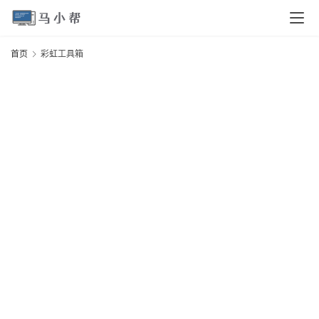
页
首页
彩虹工具箱
电
脑
安
卓
I
O
S
扩