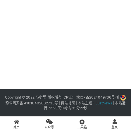
展
登录
注册
插
件
快
捷
指
令
工
具
箱
Copyright © 2022 马小帮 版权所有 ICP证：
豫ICP备2024049736号-1
|
豫公网安备 41010402002733号
|
网站地图
| 本站主题：
JustNews
|
本站运
行: 2523天16小时35分22秒
我
的
首页
公众号
工具箱
登录