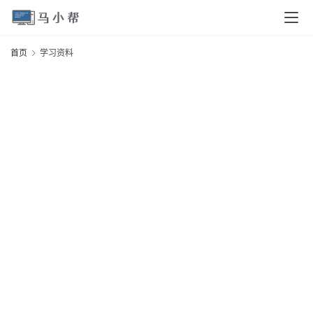
页
首页
学习资料
电
脑
安
卓
I
O
S
扩