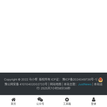
展
登录
注册
插
件
快
捷
指
令
工
具
箱
Copyright © 2022 马小帮 版权所有 ICP证：
豫ICP备2024049736号-1
|
豫公网安备 41010402002733号
|
网站地图
| 本站主题：
JustNews
|
本站运
行: 2525天7小时58分36秒
我
的
首页
公众号
工具箱
登录