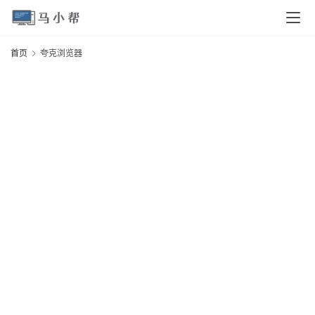
页
首页
夸克浏览器
电
脑
安
卓
I
O
S
扩