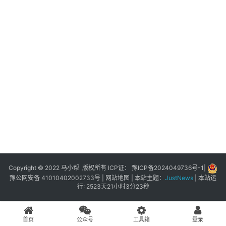
展
登录
注册
插
件
快
捷
指
令
工
具
箱
Copyright © 2022 马小帮 版权所有 ICP证：
豫ICP备2024049736号-1
|
豫公网安备 41010402002733号
|
网站地图
| 本站主题：
JustNews
|
本站运
行: 2523天21小时3分23秒
我
的
首页
公众号
工具箱
登录