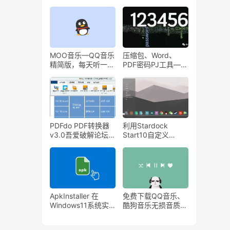
日历
APP！
MOO音乐—QQ音乐
压缩包、Word、
精简版，每天听一小
PDF密码PJ工具—
时即得1天VIP！
Top Password密码
PJ工具
PDFdo PDF转换器
利用Stardock
v3.0吾爱破解论坛
Start10自定义
版！集成数十种PDF
WIN10开始菜单。
操作， PDF转换/解
密/页面处理/内容编
辑
ApkInstaller 在
免费下载QQ音乐、
Windows11系统实
酷狗音乐无损音质音
现双击APK文件即可
乐！
安装任意安卓APP！