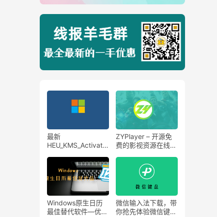
最新
ZYPlayer – 开源免
HEU_KMS_Activator
费的影视资源在线播
_v42.2.0激活工具，
放神器!
Windows11/10和
Office 永久激活工
具！同步更新
Windows原生日历
微信输入法下载，带
最佳替代软件—优效
你抢先体验微信键盘