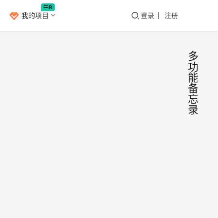
牛B
我的项目
登录
注册
多
功
能
备
忘
录
「ni
安
卓
单机
本」
​今天
可断
家分
APP
使用
安
是一
备忘
党
2021年