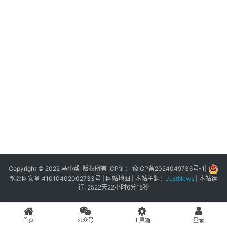
展
登录
注册
插
件
快
捷
指
令
工
具
箱
Copyright © 2022 马小帮 版权所有 ICP证：
豫ICP备2024049736号-1
|
豫公网安备 41010402002733号
|
网站地图
| 本站主题：
JustNews
|
本站运
行: 2522天22小时6分19秒
我
的
首页
公众号
工具箱
登录