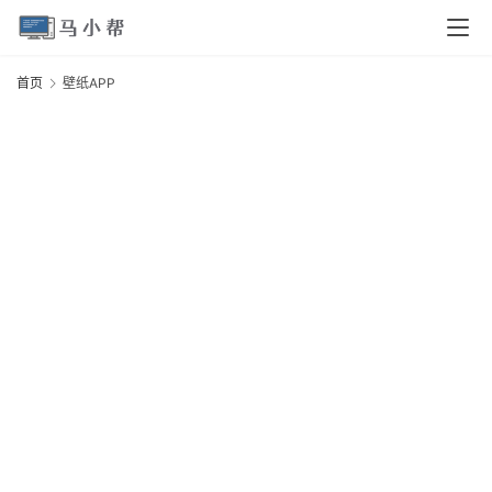
页
首页
壁纸APP
电
脑
A
安
卓
I
O
S
扩