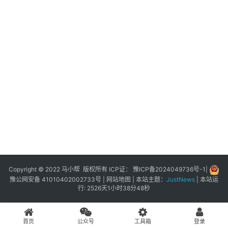
展
登录
注册
插
件
快
捷
指
令
工
具
箱
Copyright © 2022 马小帮 版权所有 ICP证：
豫ICP备2024049736号-1
|
豫公网安备 41010402002733号
|
网站地图
| 本站主题：
JustNews
|
本站运
行: 2526天1小时38分48秒
我
的
首页
公众号
工具箱
登录