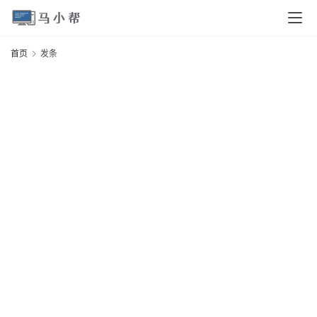
页
首页
发条
电
脑
安
卓
I
O
S
扩