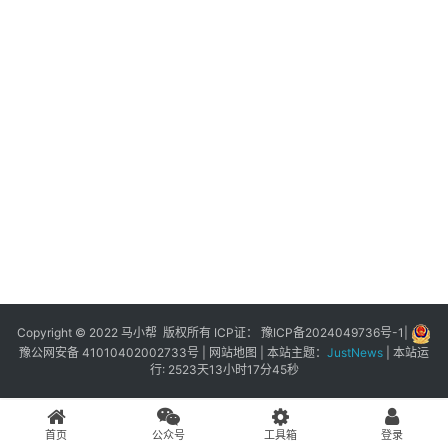
展
登录
注册
插
件
快
捷
指
令
工
具
箱
Copyright © 2022 马小帮 版权所有 ICP证：
豫ICP备2024049736号-1
|
豫公网安备 41010402002733号
|
网站地图
| 本站主题：
JustNews
|
本站运
行: 2523天13小时17分45秒
我
的
首页
公众号
工具箱
登录