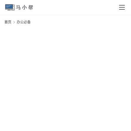
页
首页
办公必备
电
脑
安
卓
I
O
S
扩