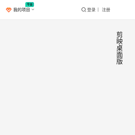
牛B
我的项目
登录
注册
剪
映
桌
面
版
剪映
Window
Win
桌面
01.剪
式上
Win
面版.
了，
小
移动
最好
2021年
发布
视频
日