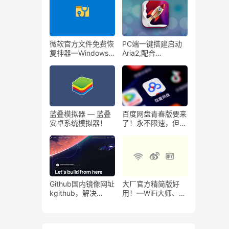
务！
微软官方文件免费恢
PC端一键搭建启动
复神器—Windows
Aria2,配合
File Recovery
Pandownload网页
版不限速下载百度网
盘。
蓝叠模拟器 — 蓝叠
百度网盘青春版要来
安卓系统模拟器！
了！永不限速，但只
有10GB
Github国内镜像网址
大厂官方精简版好
kgithub，解决
用！—WiFi大师、爱
Github无法访问和访
奇艺、微博
问速度慢的问题！