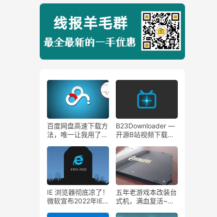
百度网盘高速下载方
B23Downloader —
法，唯一让我用了几
开源B站视频下载工
年的方法。
具，支持下载视频、
漫画、直播~
IE 浏览器彻底凉了！
五年老游戏本改装台
微软宣布2022年IE
式机，满血复活~战
浏览器将彻底停止服
神K650D笔记改装