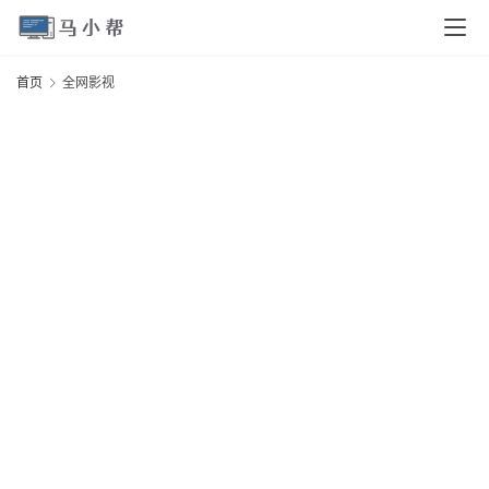
页
首页
全网影视
电
脑
安
卓
I
O
S
扩