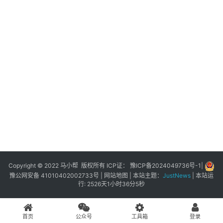
展
登录
注册
插
件
快
捷
指
令
工
具
箱
Copyright © 2022 马小帮 版权所有 ICP证：
豫ICP备2024049736号-1
|
豫公网安备 41010402002733号
|
网站地图
| 本站主题：
JustNews
|
本站运
行: 2526天1小时36分5秒
我
的
首页
公众号
工具箱
登录