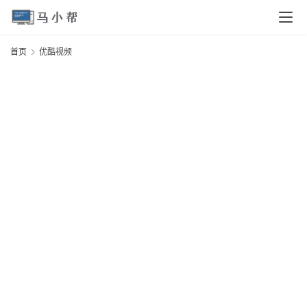
页
首页
优酷视频
电
脑
安
卓
I
O
S
扩