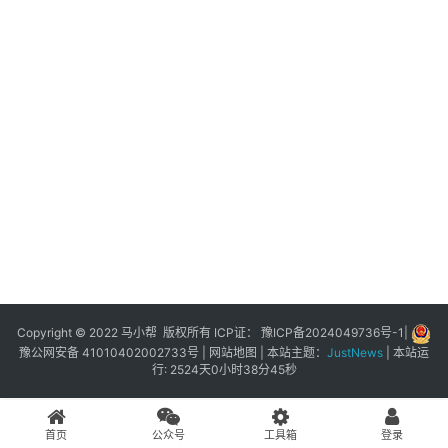
展
登录
注册
插
件
快
捷
指
令
工
具
箱
Copyright © 2022 马小帮 版权所有 ICP证：
豫ICP备2024049736号-1
|
豫公网安备 41010402002733号
|
网站地图
| 本站主题：
JustNews
|
本站运
行: 2524天0小时38分45秒
我
的
首页
公众号
工具箱
登录