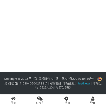
展
登录
注册
插
件
快
捷
指
令
工
具
箱
Copyright © 2022 马小帮 版权所有 ICP证：
豫ICP备2024049736号-1
|
豫公网安备 41010402002733号
|
网站地图
| 本站主题：
JustNews
|
本站运
行: 2525天20小时57分55秒
我
的
首页
公众号
工具箱
登录