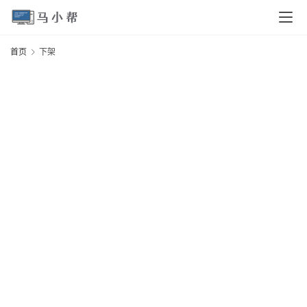
页
首页
下架
电
脑
安
卓
I
O
S
扩