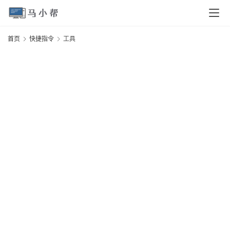
首
首页
快捷指令
工具
页
电
脑
安
卓
I
O
S