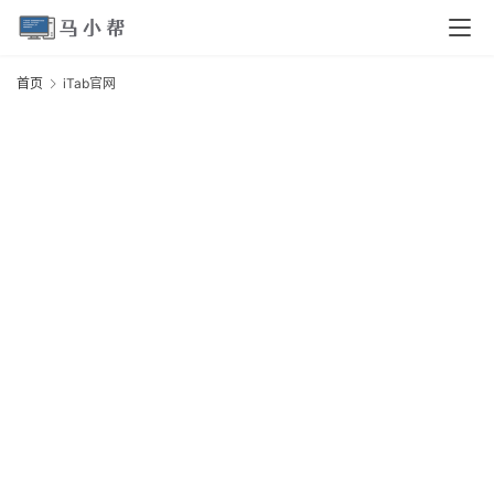
页
首页
iTab官网
i
电
脑
安
卓
I
O
S
扩