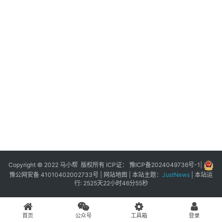
展
登录
注册
插
件
快
捷
指
令
工
具
箱
Copyright © 2022 马小帮 版权所有 ICP证：
豫ICP备2024049736号-1
|
豫公网安备 41010402002733号
|
网站地图
| 本站主题：
JustNews
|
本站运
行: 2525天22小时46分55秒
我
的
首页
公众号
工具箱
登录