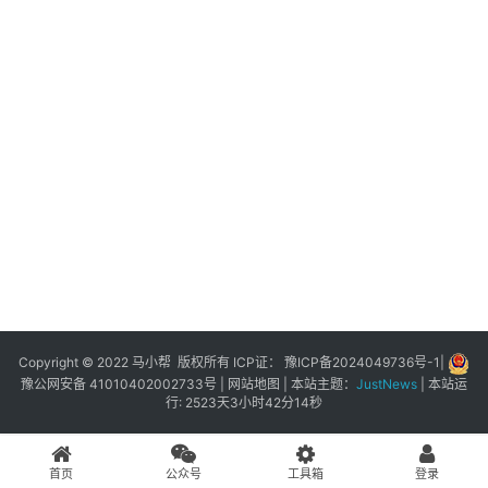
展
登录
注册
插
件
快
捷
指
令
工
具
箱
Copyright © 2022 马小帮 版权所有 ICP证：
豫ICP备2024049736号-1
|
豫公网安备 41010402002733号
|
网站地图
| 本站主题：
JustNews
|
本站运
行: 2523天3小时42分14秒
我
的
首页
公众号
工具箱
登录