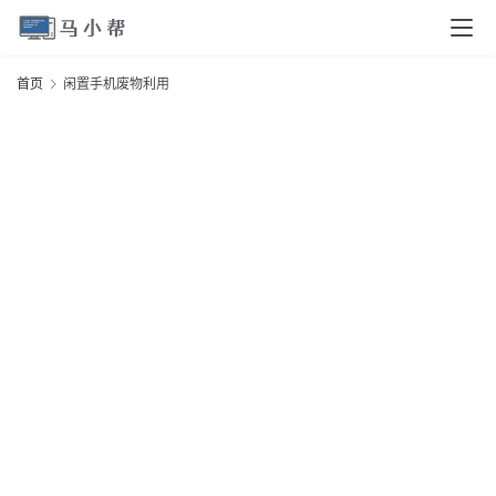
页
首页
闲置手机废物利用
电
脑
安
卓
I
O
S
扩