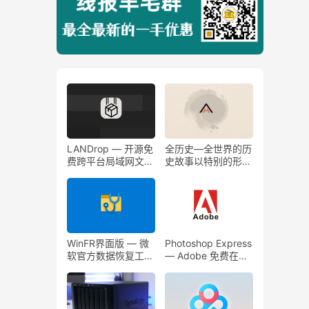
LANDrop — 开源免
全历史—全世界的历
费跨平台局域网文件
史故事以特别的形式
传输工具，类似于苹
向你展现
果的隔空投送
WinFR界面版 — 微
Photoshop Express
软官方数据恢复工具
— Adobe 免费在线
图形版（Windows
图片处理工具!
File Recovery ）