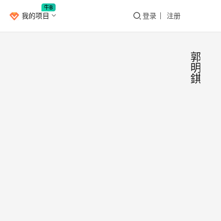
牛B
我的项目
登录
注册
郭
明
錤
郭明
安
卓
錤：
iPh
就在
14
天，
分析
用A1
安
明錤
芯片
卓党
2022年
外社
只有
月14日
台推
3
Pro
对于
0