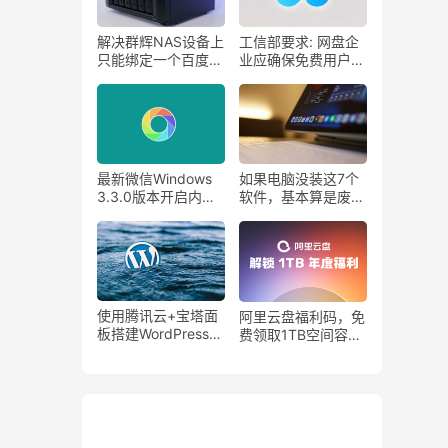
解决群辉NAS设备上
工信部要求: 网盘企
只能绑定一个百度网
业应确保免费用户基
盘账号的问题。
本下载速率
最新微信Windows
如果电脑没装这7个
3.3.0版本开启内
软件，基本算是废
测！电脑也能刷朋友
了！
圈了！
使用腾讯云+宝塔面
阿里云盘福利码，免
板搭建WordPress网
费领取1TB空间容
站详细教程！
量！