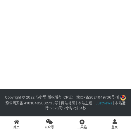
展
登录
注册
插
件
快
捷
指
令
工
具
箱
Copyright © 2022 马小帮 版权所有 ICP证：
豫ICP备2024049736号-1
|
豫公网安备 41010402002733号
|
网站地图
| 本站主题：
JustNews
|
本站运
行: 2526天17小时7分54秒
我
的
首页
公众号
工具箱
登录