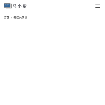
页
首页
表情包网站
电
脑
安
卓
I
O
S
扩