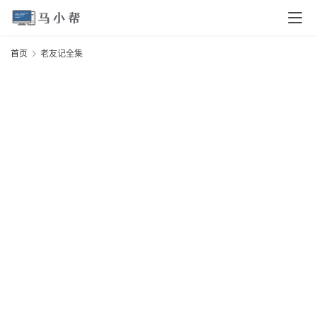
页
首页
老友记全集
电
脑
安
卓
I
O
S
扩