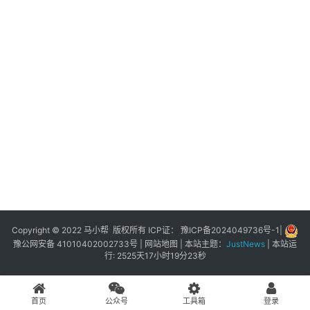
展
登录
注册
插
件
快
捷
指
令
工
具
箱
Copyright © 2022 马小帮 版权所有 ICP证：
豫ICP备2024049736号-1
|
豫公网安备 41010402002733号
|
网站地图
| 本站主题：
JustNews
|
本站运
行: 2525天17小时19分23秒
我
的
首页
公众号
工具箱
登录