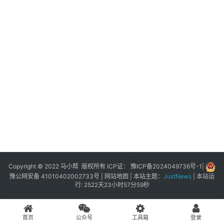
展
登录
注册
插
件
快
捷
指
令
工
具
箱
Copyright © 2022 马小帮 版权所有 ICP证：
豫ICP备2024049736号-1
|
豫公网安备 41010402002733号
|
网站地图
| 本站主题：
JustNews
|
本站运
行: 2522天23小时57分59秒
我
的
首页
公众号
工具箱
登录