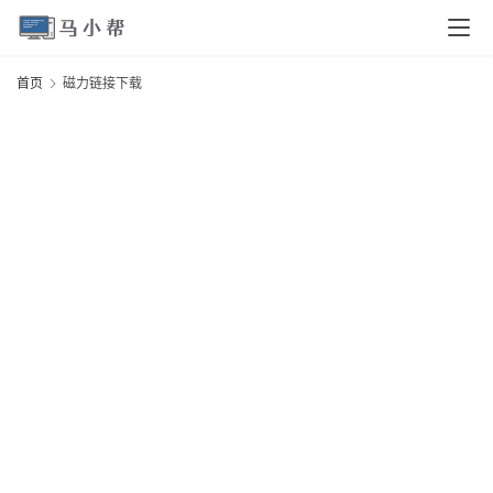
页
首页
磁力链接下载
电
脑
安
卓
I
O
S
扩