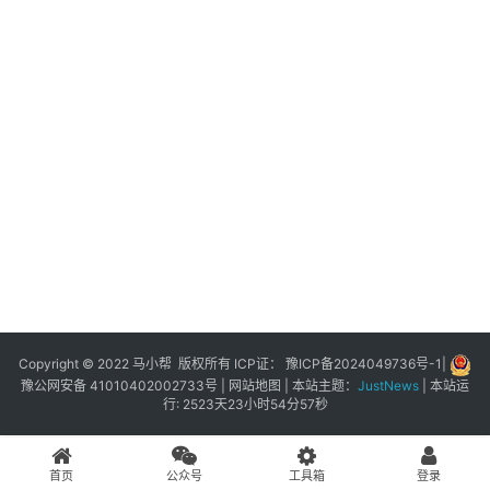
展
登录
注册
插
件
快
捷
指
令
工
具
箱
Copyright © 2022 马小帮 版权所有 ICP证：
豫ICP备2024049736号-1
|
豫公网安备 41010402002733号
|
网站地图
| 本站主题：
JustNews
|
本站运
行: 2523天23小时54分57秒
我
的
首页
公众号
工具箱
登录