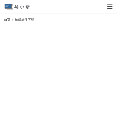
页
首页
破解软件下载
电
脑
安
卓
I
O
S
扩