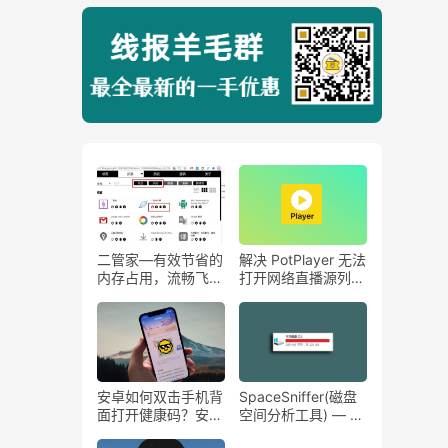
二管家—有效节省的
解决 PotPlayer 无法
内存占用，流畅飞
打开网络直播源列表
起！
问题。
安卓如何双击手机背
SpaceSniffer(磁盘
面打开健康码？安卓
空间分析工具) — 把
手机快速打开健康
你的硬盘整理的明明