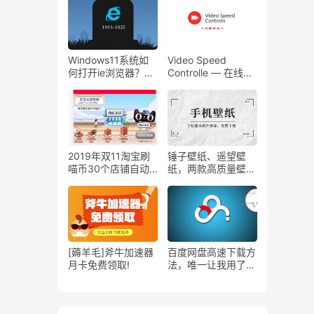
码！
白白~~~
Windows11系统如
Video Speed
何打开ie浏览器？
Controlle — 在线自
Win11打开ie浏览器
定义控制视频的播放
的方法超级简单！
速度！
2019年双11淘宝刷
锤子壁纸、遥望壁
喵币30个店铺自动
纸，两款高质量壁纸
签到脚本
APP推荐
[薅羊毛]斧牛加速器
百度网盘高速下载方
月卡免费领取!
法，唯一让我用了几
年的方法。