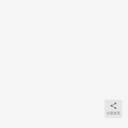
我们
的上
网…
分享本页