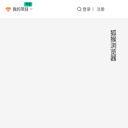
牛B
我的项目
登录
注册
狐
猴
浏
览
器
狐猴
安
卓
浏览
器
浏览
—
器上
的扩
支持
展插
安装
安卓
2022
件我
扩展
党
年4