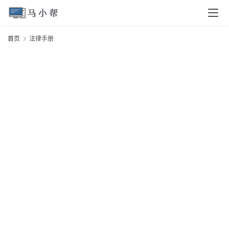
页
首页
法律手册
电
脑
安
卓
I
O
S
扩