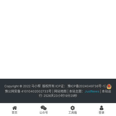
展
登录
注册
插
件
快
捷
指
令
工
具
箱
Copyright © 2022 马小帮 版权所有 ICP证：
豫ICP备2024049736号-1
|
豫公网安备 41010402002733号
|
网站地图
| 本站主题：
JustNews
|
本站运
行: 2526天23小时19分29秒
我
的
首页
公众号
工具箱
登录