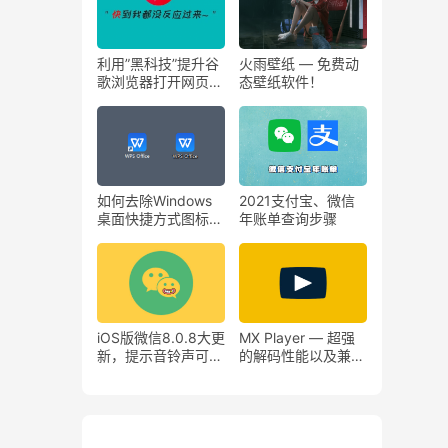
利用”黑科技”提升谷
火雨壁纸 — 免费动
歌浏览器打开网页速
态壁纸软件！
度-FasterChrome
如何去除Windows
2021支付宝、微信
桌面快捷方式图标左
年账单查询步骤
下角上的小箭头？
iOS版微信8.0.8大更
MX Player — 超强
新，提示音铃声可自
的解码性能以及兼容
定义！
性闻名的视频播放器