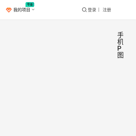
牛B
我的项目
登录
注册
手
机
P
图
照片
安
卓
编辑
器 
除了
手机
个别
工作
版
职位
PS
安卓
2021
需要
简单
党
年8月
对着
3日