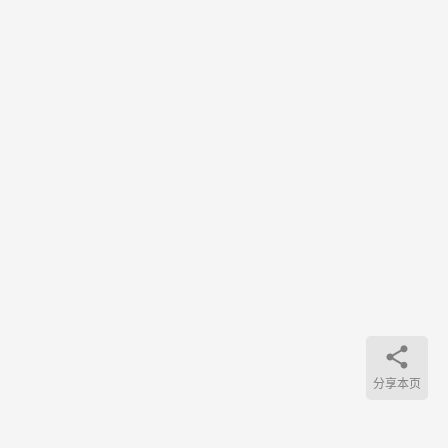
P，而
手机
市面
上…
分享本页