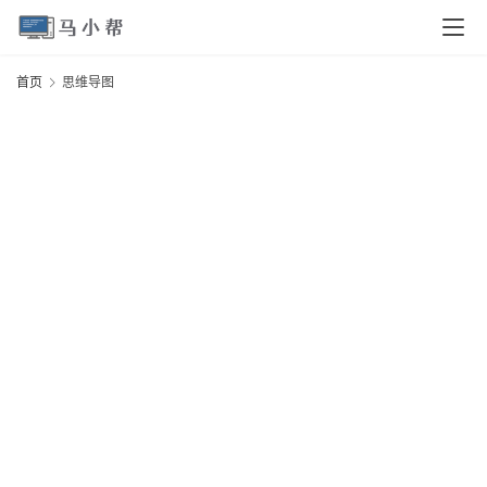
页
首页
思维导图
电
脑
安
卓
I
O
S
扩