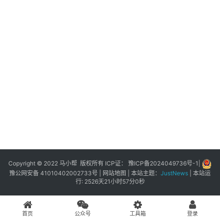
展
登录
注册
插
件
快
捷
指
令
工
具
箱
Copyright © 2022 马小帮 版权所有 ICP证：
豫ICP备2024049736号-1
|
豫公网安备 41010402002733号
|
网站地图
| 本站主题：
JustNews
|
本站运
行: 2526天21小时57分0秒
我
的
首页
公众号
工具箱
登录