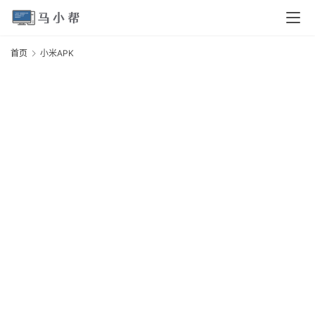
页
首页
小米APK
电
A
脑
安
卓
I
O
S
扩