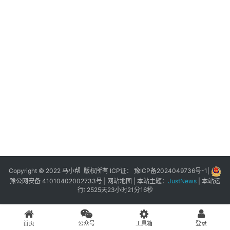
展
登录
注册
插
件
快
捷
指
令
工
具
箱
Copyright © 2022 马小帮 版权所有 ICP证：
豫ICP备2024049736号-1
|
豫公网安备 41010402002733号
|
网站地图
| 本站主题：
JustNews
|
本站运
行: 2525天23小时21分16秒
我
的
首页
公众号
工具箱
登录