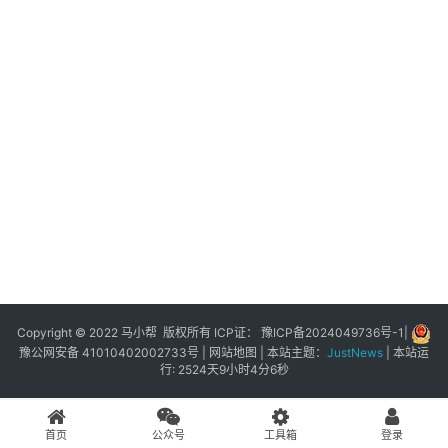
展
登录
注册
插
件
快
捷
指
令
工
具
箱
Copyright © 2022 马小帮 版权所有 ICP证：
豫ICP备2024049736号-1
|
豫公网安备 41010402002733号
|
网站地图
| 本站主题：
JustNews
|
本站运
行: 2524天9小时4分6秒
我
的
首页
公众号
工具箱
登录