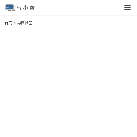
页
首页
导图社区
电
脑
安
卓
I
O
S
扩