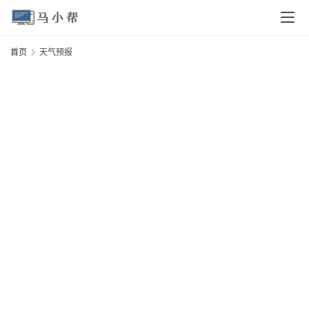
页
首页
天气预报
电
脑
安
卓
I
O
S
扩