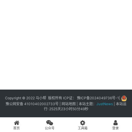
展
登录
注册
插
件
快
捷
指
令
工
具
箱
Copyright © 2022 马小帮 版权所有 ICP证：
豫ICP备2024049736号-1
|
豫公网安备 41010402002733号
|
网站地图
| 本站主题：
JustNews
|
本站运
行: 2525天23小时50分49秒
我
的
首页
公众号
工具箱
登录