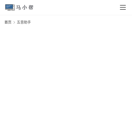
页
首页
五音助手
电
脑
安
卓
I
O
S
扩