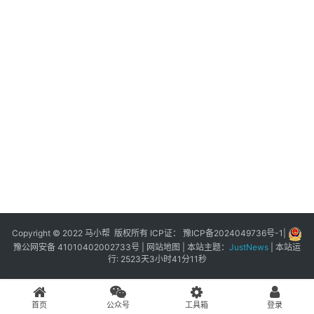
展
登录
注册
插
件
快
捷
指
令
工
具
箱
Copyright © 2022 马小帮 版权所有 ICP证：
豫ICP备2024049736号-1
|
豫公网安备 41010402002733号
|
网站地图
| 本站主题：
JustNews
|
本站运
行: 2523天3小时41分11秒
我
的
首页
公众号
工具箱
登录