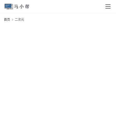
页
首页
二次元
电
脑
安
卓
I
O
S
扩