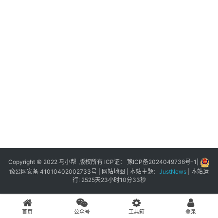
展
登录
注册
插
件
快
捷
指
令
工
具
箱
Copyright © 2022 马小帮 版权所有 ICP证：
豫ICP备2024049736号-1
|
豫公网安备 41010402002733号
|
网站地图
| 本站主题：
JustNews
|
本站运
行: 2525天23小时10分33秒
我
的
首页
公众号
工具箱
登录